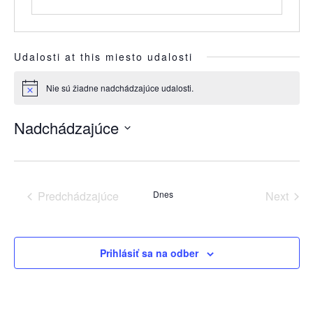
Udalosti at this miesto udalosti
Nie sú žiadne nadchádzajúce udalosti.
Notice
Nadchádzajúce
Vyberte
dátum.
Predchádzajúce
Dnes
Next
Udalosti
Udalost
Prihlásiť sa na odber